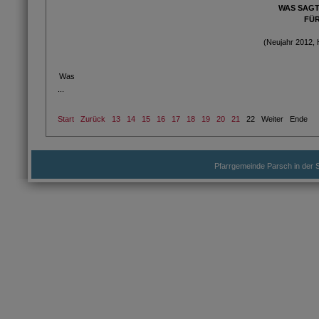
WAS SAGT
FÜR
(Neujahr 2012, 
Was
...
Start
Zurück
13
14
15
16
17
18
19
20
21
22
Weiter
Ende
Pfarrgemeinde Parsch in der S