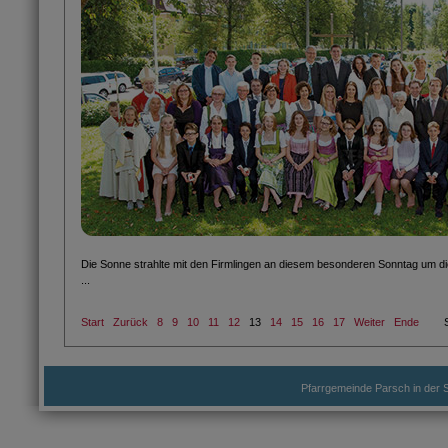
Die Sonne strahlte mit den Firmlingen an diesem besonderen Sonntag um 
...
Start
Zurück
8
9
10
11
12
13
14
15
16
17
Weiter
Ende
Pfarrgemeinde Parsch in der S