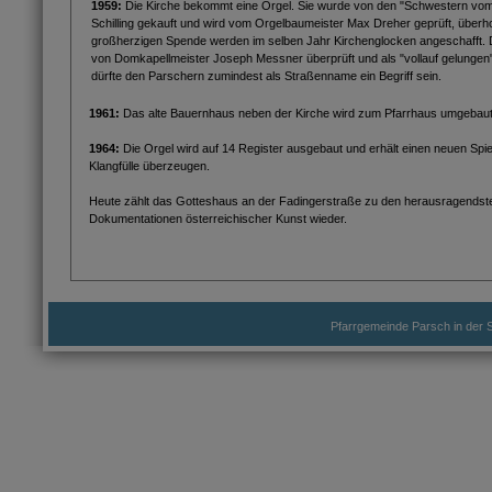
1959:
Die Kirche bekommt eine Orgel. Sie wurde von den "Schwestern vom
Schilling gekauft und wird vom Orgelbaumeister Max Dreher geprüft, überholt
großherzigen Spende werden im selben Jahr Kirchenglocken angeschafft. Di
von Domkapellmeister Joseph Messner überprüft und als "vollauf gelunge
dürfte den Parschern zumindest als Straßenname ein Begriff sein.
1961:
Das alte Bauernhaus neben der Kirche wird zum Pfarrhaus umgebaut 
1964:
Die Orgel wird auf 14 Register ausgebaut und erhält einen neuen Spie
Klangfülle überzeugen.
Heute zählt das Gotteshaus an der Fadingerstraße zu den herausragendsten 
Dokumentationen österreichischer Kunst wieder.
Pfarrgemeinde Parsch in der S