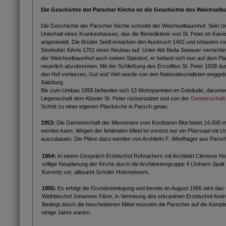
Die Geschichte der Parscher Kirche ist die Geschichte des Weichsel
Die Geschichte der Parscher Kirche schreibt der Weichselbaumhof. Sein Ur
Unterhalt eines Krankenhauses, das die Benediktiner von St. Peter im Kaiv
angesiedelt. Die Brüder Seidl erwarben den Ausbruch 1402 und erbauten z
Sinnhuber führte 1701 einen Neubau auf. Unter Abt Beda Seeauer vernich
der Weichselbaumhof auch seinen Standort, er befand sich nun auf dem Plat
neuerlich abzubrennen. Mit der Schließung des Erzstiftes St. Peter 1938 du
den Hof verlassen, Gut und Vieh wurde von den Nationalsozialisten weggebr
Salzburg.
Bis zum Umbau 1955 befanden sich 13 Wohnparteien im Gebäude, darunter e
Liegenschaft dem Kloster St. Peter rückerstattet und von der
Gemeinschaft 
Schritt zu einer eigenen Pfarrkirche in Parsch getan.
1953:
Die Gemeinschaft der Missionare vom Kostbaren Blut bietet 14.000 
werden kann. Wegen der fehlenden Mittel ist vorerst nur ein Pfarrsaal mit Un
auszubauen. Die Pläne dazu werden von Architekt F. Windhager aus Parsch
1954:
In einem Gespräch Erzbischof Rohrachers mit Architekt Clemens Hol
völlige Neuplanung der Kirche durch die Architektengruppe 4 (Johann Spalt
Kurrent) vor, allesamt Schüler Holzmeisters.
1955:
Es erfolgt die Grundsteinlegung und bereits im August 1956 wird d
Weihbischof Johannes Filzer, in Vertretung des erkrankten Erzbischof Andr
Bedingt durch die bescheidenen Mittel mussten die Parscher auf die Kompl
einige Jahre warten.