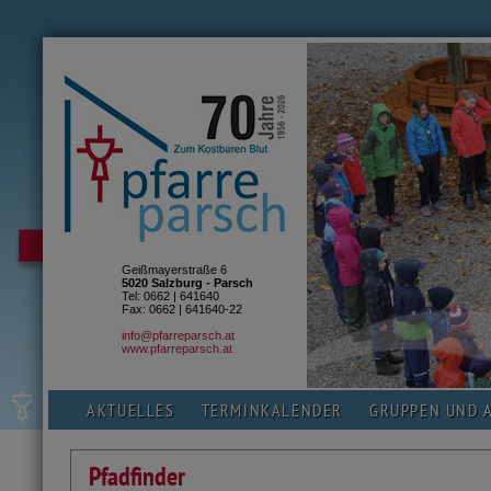
Geißmayerstraße 6
5020 Salzburg - Parsch
Tel: 0662 | 641640
Fax: 0662 | 641640-22
info@pfarreparsch.at
www.pfarreparsch.at
AKTUELLES
TERMINKALENDER
GRUPPEN UND 
Pfadfinder