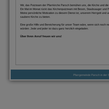
Wir, das Putzteam der Pfarrkirche Parsch bemühen uns, die Kirche und die 
Ein Mal im Monat rückt das Kirchenputzteam mit Besen, Staubsauger und 
Meine persönliche Motivation zu diesem Dienst ist, unserem Herrgott und 
saubere Kirche zu bieten.
Eine große Hilfe und Bereicherung für unser Team wäre, wenn sich noch ne
würden. Jede und jeder ist dazu ganz herzlich eingeladen.
Über Ihren Anruf freuen wir uns!
Pfarrgemeinde Parsch in der S