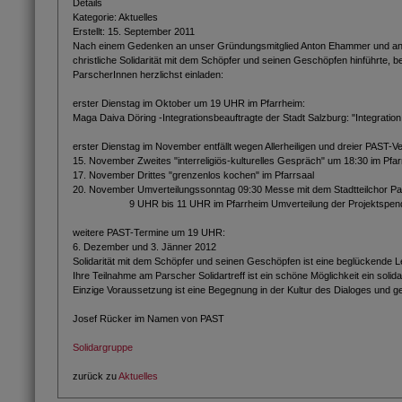
Details
Kategorie:
Aktuelles
Erstellt: 15. September 2011
Nach einem Gedenken an unser Gründungsmitglied Anton Ehammer und anschlie
christliche Solidarität mit dem Schöpfer und seinen Geschöpfen hinführte
ParscherInnen herzlichst einladen:
erster Dienstag im Oktober um 19 UHR im Pfarrheim:
Maga Daiva Döring -Integrationsbeauftragte der Stadt Salzburg: "Integratio
erster Dienstag im November entfällt wegen Allerheiligen und dreier PAST-
15. November Zweites "interreligiös-kulturelles Gespräch" um 18:30 im Pfar
17. November Drittes "grenzenlos kochen" im Pfarrsaal
20. November Umverteilungssonntag 09:30 Messe mit dem Stadtteilchor P
9 UHR bis 11 UHR im Pfarrheim Umverteilung der Projektspen
weitere PAST-Termine um 19 UHR:
6. Dezember und 3. Jänner 2012
Solidarität mit dem Schöpfer und seinen Geschöpfen ist eine beglückende L
Ihre Teilnahme am Parscher Solidartreff ist ein schöne Möglichkeit ein solida
Einzige Voraussetzung ist eine Begegnung in der Kultur des Dialoges und 
Josef Rücker im Namen von PAST
Solidargruppe
zurück zu
Aktuelles