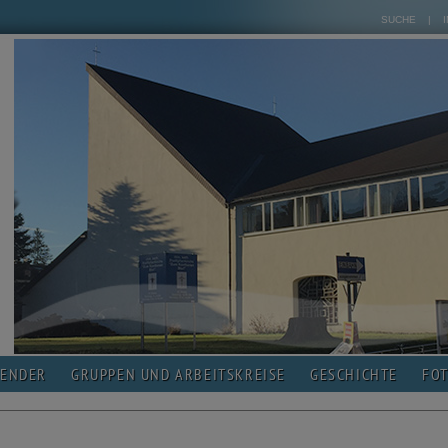
SUCHE
|
LENDER
GRUPPEN UND ARBEITSKREISE
GESCHICHTE
FO