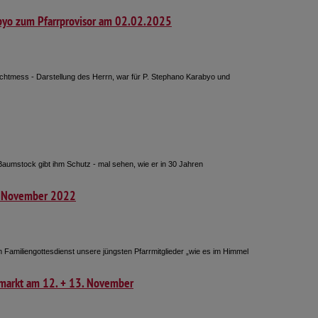
abyo zum Pfarrprovisor am 02.02.2025
ichtmess - Darstellung des Herrn, war für P. Stephano Karabyo und
Baumstock gibt ihm Schutz - mal sehen, wie er in 30 Jahren
6. November 2022
Familiengottesdienst unsere jüngsten Pfarrmitglieder „wie es im Himmel
imarkt am 12. + 13. November