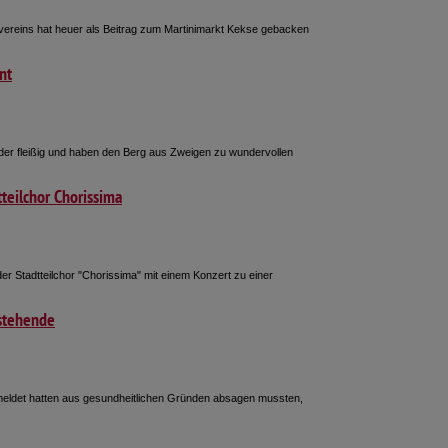
vereins hat heuer als Beitrag zum Martinimarkt Kekse gebacken
nt
r fleißig und haben den Berg aus Zweigen zu wundervollen
teilchor Chorissima
r Stadtteilchor "Chorissima" mit einem Konzert zu einer
nstehende
emeldet hatten aus gesundheitlichen Gründen absagen mussten,