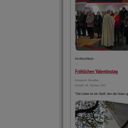
Im Anschluss
...
Fröhlichen Valentinstag
Kategorie:
Aktuelles
Erstellt: 26. Oktober 2022
"Die Liebe ist ein Stoff, den die Natur 