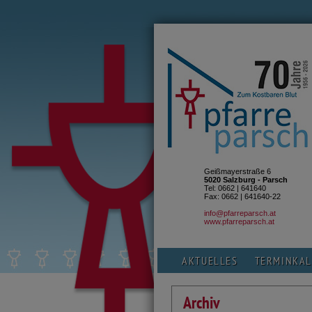
Geißmayerstraße 6
5020 Salzburg - Parsch
Tel: 0662 | 641640
Fax: 0662 | 641640-22
info@pfarreparsch.at
www.pfarreparsch.at
AKTUELLES
TERMINKA
Archiv