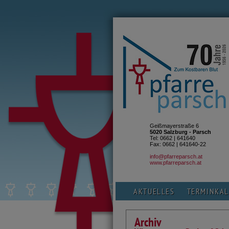
Geißmayerstraße 6
5020 Salzburg - Parsch
Tel: 0662 | 641640
Fax: 0662 | 641640-22
info@pfarreparsch.at
www.pfarreparsch.at
AKTUELLES
TERMINKA
Archiv