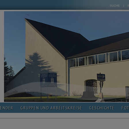
SUCHE
|
LENDER
GRUPPEN UND ARBEITSKREISE
GESCHICHTE
FO